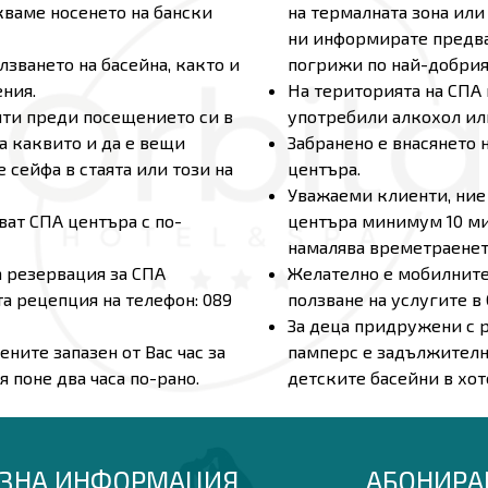
скваме носенето на бански
на термалната зона ил
ни информирате предва
зването на басейна, както и
погрижи по най-добрия 
ния.
На територията на СПА
ити преди посещението си в
употребили алкохол ил
а каквито и да е вещи
Забранено е внасянето 
е сейфа в стаята или този на
центъра.
Уважаеми клиенти, ние 
ват СПА центъра с по-
центъра минимум 10 ми
намалява времетраенето
 резервация за СПА
Желателно е мобилните
а рецепция на телефон: 089
ползване на услугите в
За деца придружени с р
ите запазен от Вас час за
памперс е задължителн
 поне два часа по-рано.
детските басейни в хот
ЗНА ИНФОРМАЦИЯ
АБОНИРА