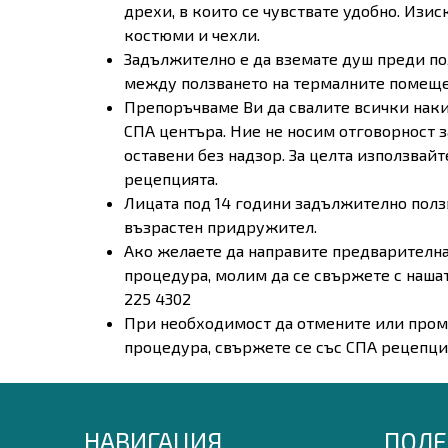
дрехи, в които се чувствате удобно. Изи
костюми и чехли.
Задължително е да вземате душ преди пол
между ползването на термалните помеще
Препоръчваме Ви да свалите всички нак
СПА центъра. Ние не носим отговорност з
оставени без надзор. За целта използвайт
рецепцията.
Лицата под 14 години задължително полз
възрастен придружител.
Ако желаете да направите предварителна
процедура, молим да се свържете с нашат
225 4302
При необходимост да отмените или промен
процедура, свържете се със СПА рецепция
НАВИГАЦИЯ
ПОЛЕ