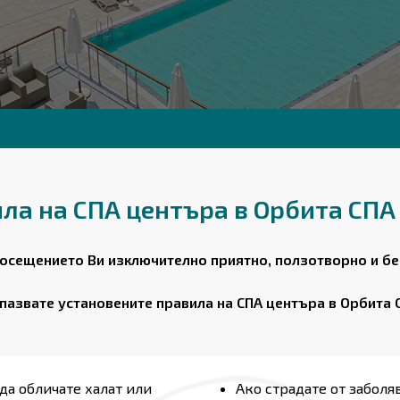
ла на СПА центъра в Орбита СПА
посещението Ви изключително приятно, ползотворно и б
пазвате установените правила на СПА центъра в Орбита 
а обличате халат или
Ако страдате от заболя