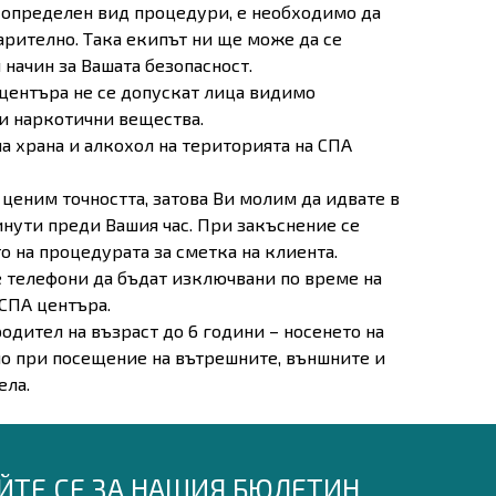
и определен вид процедури, е необходимо да
рително. Така екипът ни ще може да се
начин за Вашата безопасност.
 центъра не се допускат лица видимо
и наркотични вещества.
на храна и алкохол на територията на СПА
ценим точността, затова Ви молим да идвате в
нути преди Вашия час. При закъснение се
 на процедурата за сметка на клиента.
 телефони да бъдат изключвани по време на
 СПА центъра.
одител на възраст до 6 години – носенето на
о при посещение на вътрешните, външните и
ела.
ЙТЕ СЕ ЗА НАШИЯ БЮЛЕТИН