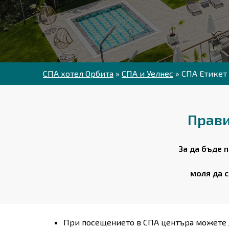
СПА хотел Орбита
»
СПА и Уелнес
»
СПА Етикет
Прави
За да бъде 
моля да с
При посещението в СПА центъра можете д