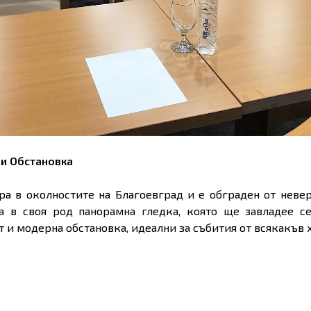
и Обстановка
ра в околностите на Благоевград и е обграден от невер
а в своя род панорамна гледка, която ще завладее се
 и модерна обстановка, идеални за събития от всякакъв 