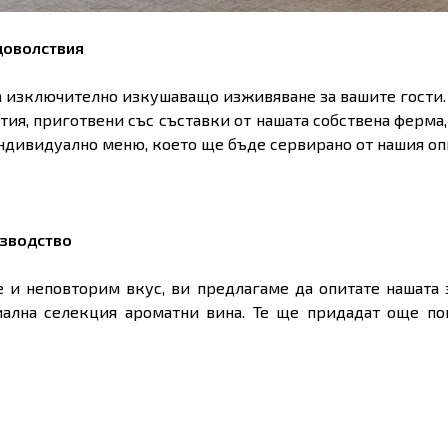
доволствия
а изключително изкушаващо изживяване за вашите гости.
тия, приготвени със съставки от нашата собствена ферма
ндивидуално меню, което ще бъде сервирано от нашия опи
изводство
е и неповторим вкус, ви предлагаме да опитате нашата 
иална селекция ароматни вина. Те ще придадат още по