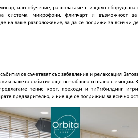
минар, или обучение, разполагаме с изцяло оборудвана к
на система, микрофони, флипчарт и възможност за
е на ваше разположение, за да се погрижи за всички д
събития се съчетават със забавление и релаксация. Зато
авим вашето събитие още по-забавно и пълно с емоции. З
 предлагаме тенис корт, преходи и тиймбилдинг игри.
ирате предварително, и ние ще се погрижим за всичко ост