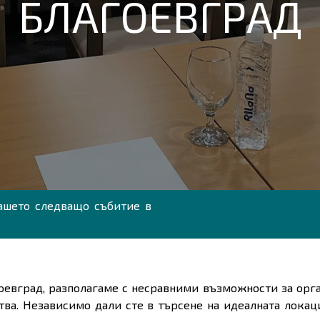
БЛАГОЕВГРАД
ашето следващо събитие в
гоевград, разполагаме с несравними възможности за орг
ства. Независимо дали сте в търсене на идеалната лока