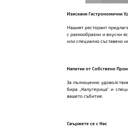
Изискани Гастрономични У
Нашият ресторант предлаг
с разнообразни и вкусни яс
или специално съставено и
Напитки от Собствено Про
За пълноценно удоволстви
бира „Калугерица“ и спец
вашето събитие.
Свържете се с Нас