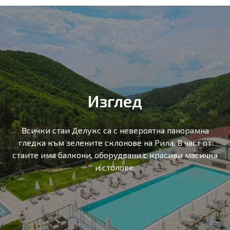
Изглед
Всички стаи Делукс са с невероятна панорамна
гледка към зелените склонове на Рила. В част от
стаите има балкони, оборудвани с красиви масичка
и столове.