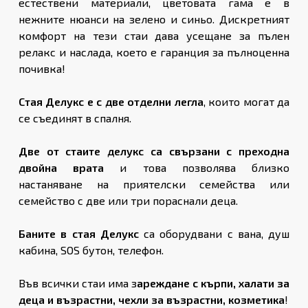
естествени материали, цветовата гама е в
нежните нюанси на зелено и синьо. Дискретният
комфорт на тези стаи дава усещане за пълен
релакс и наслада, което е гаранция за пълноценна
почивка!
Стая Делукс е с две отделни легла
, които могат да
се съединят в спалня.
Две от стаите делукс са свързани с преходна
двойна врата
и това позволява близко
настаняване на приятелски семейства или
семейство с две или три пораснали деца.
Баните
в стая Делукс
са оборудвани с вана, душ
кабина, SOS бутон, телефон.
Във всички стаи има з
ареждане с кърпи, халати за
деца и възрастни, чехли за възрастни, козметика
!